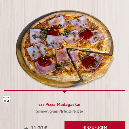
Pizza Madagaskar
143
Schinken, grüner Pfeffer, Zombisoße
11,20 €
HINZUFÜGEN
ab