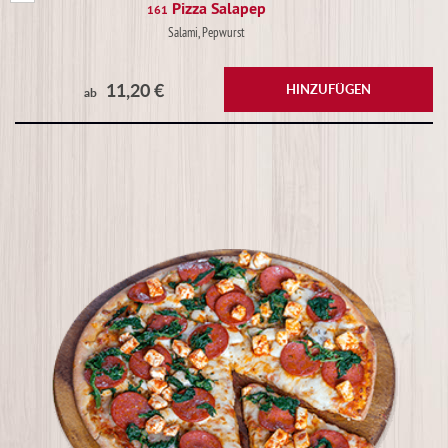
Pizza Salapep
161
Salami, Pepwurst
11,20 €
HINZUFÜGEN
ab