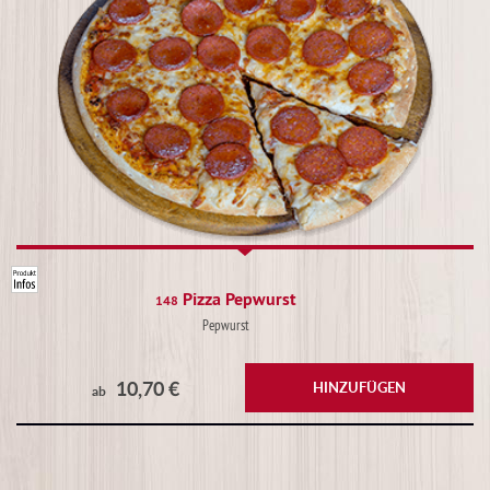
Pizza Pepwurst
148
Pepwurst
10,70 €
HINZUFÜGEN
ab