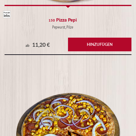
Pizza Pepi
150
Pepwurst, Pilze
11,20 €
HINZUFÜGEN
ab