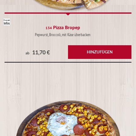
Pizza Bropep
134
Pepwurst, Broccoli, mit Käse überbacken
11,70 €
HINZUFÜGEN
ab