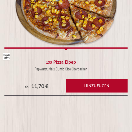
Pizza Eipep
135
Pepwurst, Mais, Ei, mit Käse überbacken
11,70 €
HINZUFÜGEN
ab