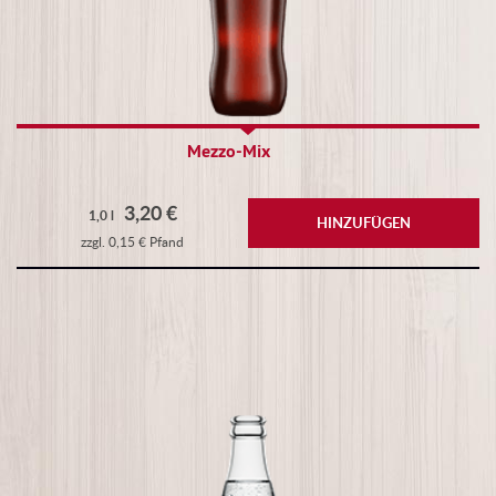
Mezzo-Mix
3,20 €
1,0 l
HINZUFÜGEN
zzgl. 0,15 € Pfand