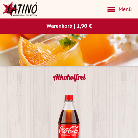
Menü
Warenkorb
|
1,90 €
Alkoholfrei